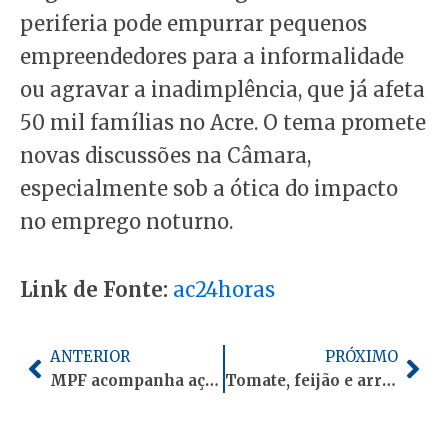
periferia pode empurrar pequenos
empreendedores para a informalidade
ou agravar a inadimplência, que já afeta
50 mil famílias no Acre. O tema promete
novas discussões na Câmara,
especialmente sob a ótica do impacto
no emprego noturno.
Link de Fonte:
ac24horas
Anterior
Pró
ANTERIOR
PRÓXIMO
MPF acompanha ações de combate à violência de gênero contra indígenas no Acre
Tomate, feijão e arroz puxam alta no preço da cesta básica no Acre