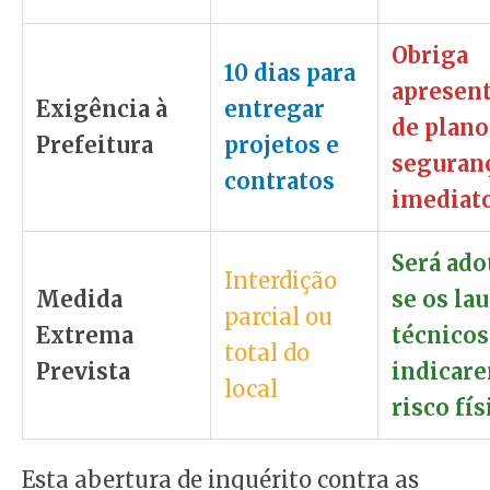
Obriga
10 dias para
apresen
Exigência à
entregar
de plano
Prefeitura
projetos e
seguran
contratos
imediato
Será ado
Interdição
Medida
se os la
parcial ou
Extrema
técnicos
total do
Prevista
indicar
local
risco fís
Esta abertura de inquérito contra as