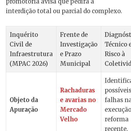
promotoria avisa que pedirá a
interdição total ou parcial do complexo.
Inquérito
Frente de
Diagnóst
Civil de
Investigação
Técnico 
Infraestrutura
e Prazo
Risco à
(MPAC 2026)
Municipal
Coletivi
Identific
Rachaduras
possívei
Objeto da
e avarias no
falhas n
Apuração
Mercado
execução
Velho
reforma
recente.