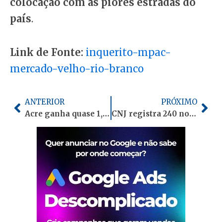
colocação com as piores estradas do
país
.
Link de Fonte:
inquerito-mpac-
mercado-velho-rio-branco
Anterior
Pró
ANTERIOR
PRÓXIMO
Acre ganha quase 1,5 mil usuários de planos de saúde em um ano, mostra ANS
CNJ registra 240 novos casos ligados ao crime organizado no Acre em 2026