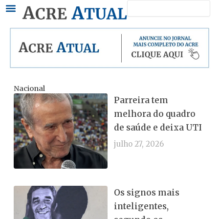
Pesquisar
Ir
para
o
conteúdo
Nacional
Parreira tem
melhora do quadro
de saúde e deixa UTI
julho 27, 2026
Os signos mais
inteligentes,