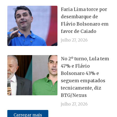
Faria Lima torce por
desembarque de
Flávio Bolsonaro em
favor de Caiado
julho 27, 2026
No 2º turno, Lula tem
47% e Flávio
Bolsonaro 43% e
seguem empatados
tecnicamente, diz
BTG/Nexus
julho 27, 2026
Carregar mais