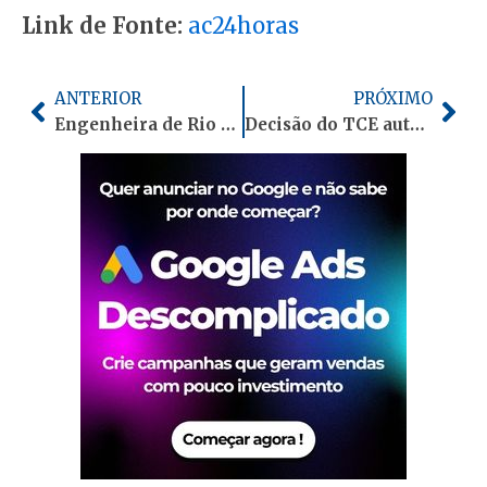
Link de Fonte:
ac24horas
Anterior
Pró
ANTERIOR
PRÓXIMO
Engenheira de Rio Branco disputará título de Miss Nikkey Brasil em São Paulo
Decisão do TCE autoriza nomeação de concursados do Idaf em meio a restrições da LRF