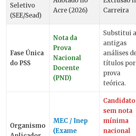
Adotado no
Exclusão 
Seletivo
Acre (2026)
Carreira
(SEE/Sead)
Substitui 
Nota da
antigas
Prova
Fase Única
análises d
Nacional
do PSS
títulos por
Docente
prova
(PND)
teórica.
Candidato
sem nota
MEC / Inep
mínima
Organismo
(Exame
nacional
Aplicador