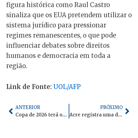
figura histórica como Raul Castro
sinaliza que os EUA pretendem utilizar o
sistema jurídico para pressionar
regimes remanescentes, o que pode
influenciar debates sobre direitos
humanos e democracia em toda a
região.
Link de Fonte:
UOL/AFP
Anterior
Pró
ANTERIOR
PRÓXIMO
Copa de 2026 terá os ingressos mais caros da história, chegando a R$ 34 mil
Acre registra uma das maiores taxas de subnotificação de óbitos do país, aponta IBGE