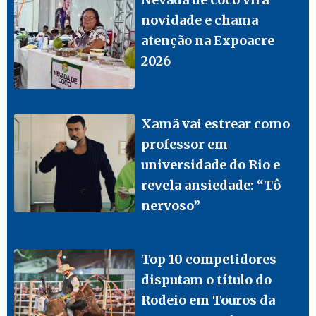
novidade e chama
atenção na Expoacre
2026
Xamã vai estrear como
professor em
universidade do Rio e
revela ansiedade: “Tô
nervoso”
Top 10 competidores
disputam o título do
Rodeio em Touros da