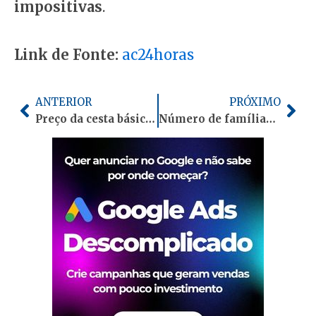
impositivas
.
Link de Fonte:
ac24horas
Anterior
Pró
ANTERIOR
PRÓXIMO
Preço da cesta básica sobe 9,1% e atinge maior valor histórico em Rio Branco
Número de famílias endividadas volta a crescer e bate recorde no Acre