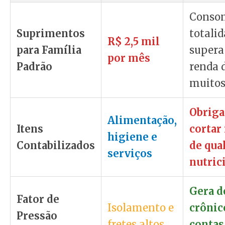
Conso
Suprimentos
totali
R$ 2,5 mil
para Família
supera
por mês
Padrão
renda 
muitos 
Obriga
Alimentação,
Itens
cortar
higiene e
Contabilizados
de qua
serviços
nutric
Gera d
Fator de
Isolamento e
crônic
Pressão
fretes altos
contas