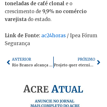
toneladas de café clonal
e o
crescimento de
9,9% no comércio
varejista
do estado.
Link de Fonte:
ac24horas
/ Ipea Fórum
Segurança
Anterior
Pró
ANTERIOR
PRÓXIMO
Rio Branco alcança 63,44 pontos em índice nacional de qualidade de vida
Projeto quer eternizar nome de Enéas Carneiro na primeira faculdade estadual do Acre