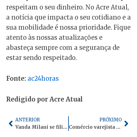
respeitam o seu dinheiro. No Acre Atual,
a notícia que impacta o seu cotidiano e a
sua mobilidade é nossa prioridade. Fique
atento às nossas atualizações e
abasteça sempre com a segurança de
estar sendo respeitado.
Fonte:
ac24horas
Redigido por Acre Atual
Anterior
Pró
ANTERIOR
PRÓXIMO
Vanda Milani se filia ao Republicanos e é lançada pré-candidata a deputada federal em 2026
Comércio varejista no Acre cresce 2,8% em janeiro de 2026 e supera expectativas