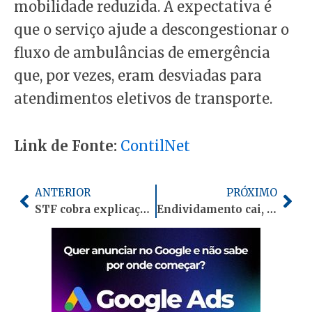
mobilidade reduzida. A expectativa é
que o serviço ajude a descongestionar o
fluxo de ambulâncias de emergência
que, por vezes, eram desviadas para
atendimentos eletivos de transporte.
Link de Fonte:
ContilNet
Anterior
Pró
ANTERIOR
PRÓXIMO
STF cobra explicações do Governo do Acre sobre regularização fundiária e grilagem
Endividamento cai, mas 50 mil famílias acreanas seguem com contas em atraso