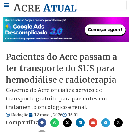
Pesquisar
Ir
para
o
conteúdo
Pacientes do Acre passam a
ter transporte do SUS para
hemodiálise e radioterapia
Governo do Acre oficializa serviço de
transporte gratuito para pacientes em
tratamento oncológico e renal.
Redação
12 maio , 2026
16:01
Compartilhar