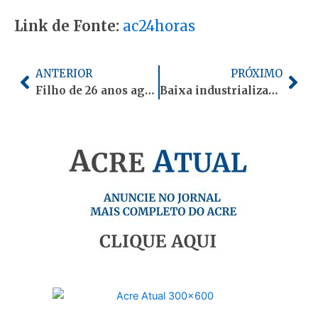
Link de Fonte:
ac24horas
Anterior
Pró
ANTERIOR
PRÓXIMO
Filho de 26 anos agride pai idoso de 67 e acaba preso em Cruzeiro do Sul
Baixa industrialização deixa o Acre com um dos menores repasses de IPI Exportação do Brasil