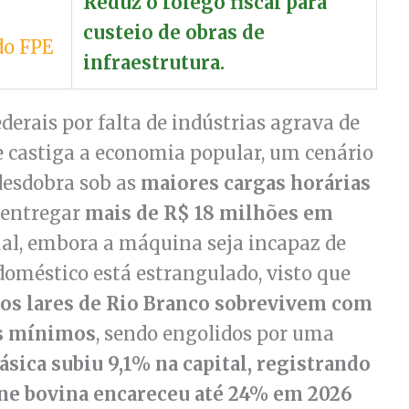
Reduz o fôlego fiscal para
custeio de obras de
do FPE
infraestrutura.
derais por falta de indústrias agrava de
ue castiga a economia popular, um cenário
desdobra sob as
maiores cargas horárias
a entregar
mais de R$ 18 milhões em
ual, embora a máquina seja incapaz de
doméstico está estrangulado, visto que
os lares de Rio Branco sobrevivem com
os mínimos
, sendo engolidos por uma
ásica subiu 9,1% na capital, registrando
ne bovina encareceu até 24% em 2026