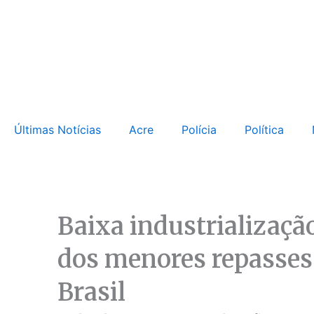
Ir
para
o
conteúdo
Últimas Notícias
Acre
Polícia
Política
Baixa industrializaçã
dos menores repasses 
Brasil