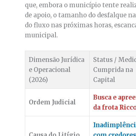
que, embora o município tente real
de apoio, o tamanho do desfalque n
do fluxo nas próximas horas, escanca
municipal.
Dimensão Jurídica
Status / Medi
e Operacional
Cumprida na
(2026)
Capital
Busca e apre
Ordem Judicial
da frota Ricc
Inadimplênci
Causa do Litígio
com credore