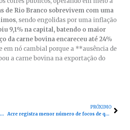
os cofres públicos, operando em meio a
as de Rio Branco sobrevivem com uma
ínimos
, sendo engolidas por uma inflação
biu 9,1% na capital, batendo o maior
ço da carne bovina encareceu até 24%
e em nó cambial porque a **ausência de
ou a carne bovina na exportação do
Próx
PRÓXIMO
Estupro de vulnerável cresce 24,7% no Acre e já soma 232 vítimas em cinco meses
Acre registra menor número de focos de queimadas dos últimos sete anos no 1º semestre