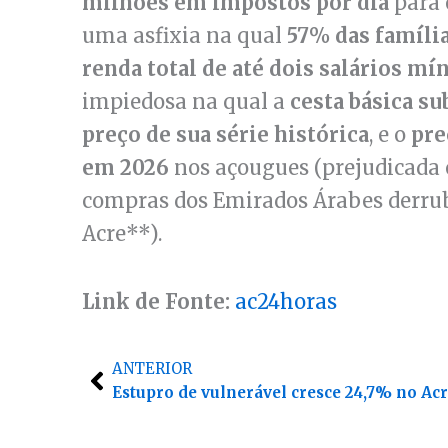
milhões em impostos por dia
para 
uma asfixia na qual
57% das famíli
renda total de até dois salários m
impiedosa na qual a
cesta básica su
preço de sua série histórica
, e o
pre
em 2026
nos açougues (prejudicada 
compras dos Emirados Árabes derrub
Acre**).
Link de Fonte:
ac24horas
Anterior
ANTERIOR