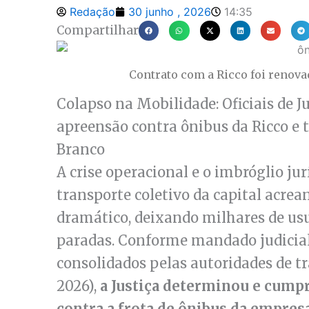
Redação
30 junho , 2026
14:35
Compartilhar
Contrato com a Ricco foi renov
Colapso na Mobilidade: Oficiais de
apreensão contra ônibus da Ricco e 
Branco
A crise operacional e o imbróglio ju
transporte coletivo da capital acre
dramático, deixando milhares de u
paradas. Conforme mandado judicial 
consolidados pelas autoridades de tr
2026),
a Justiça determinou e cump
contra a frota de ônibus da empres