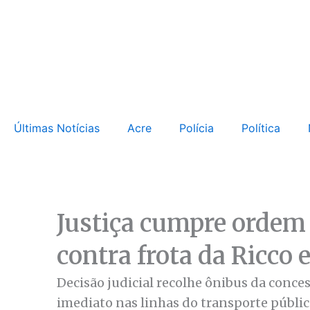
Ir
para
o
conteúdo
Últimas Notícias
Acre
Polícia
Política
Justiça cumpre ordem
contra frota da Ricco
Decisão judicial recolhe ônibus da conce
imediato nas linhas do transporte público