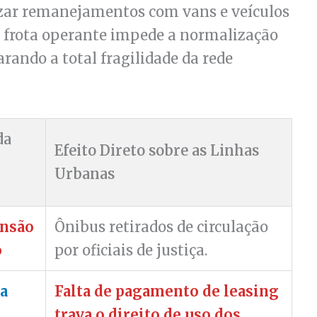
izar remanejamentos com vans e veículos
a frota operante impede a normalização
rando a total fragilidade da rede
da
Efeito Direto sobre as Linhas
Urbanas
ensão
Ônibus retirados de circulação
o
por oficiais de justiça.
a
Falta de pagamento de leasing
s
trava o direito de uso dos