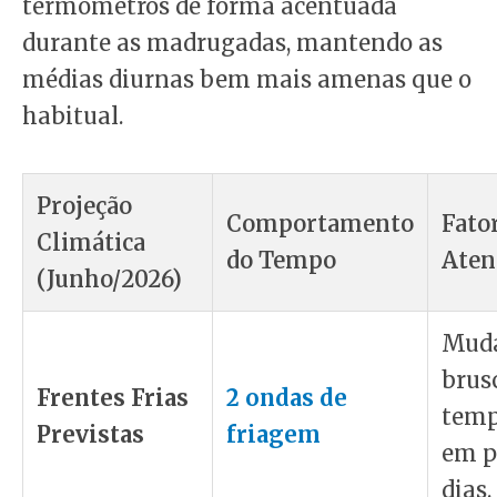
termômetros de forma acentuada
durante as madrugadas, mantendo as
médias diurnas bem mais amenas que o
habitual.
Projeção
Comportamento
Fato
Climática
do Tempo
Aten
(Junho/2026)
Mud
brus
Frentes Frias
2 ondas de
temp
Previstas
friagem
em p
dias.