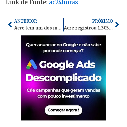
Link de Fonte:
ac24horas
Anterior
Pró
ANTERIOR
PRÓXIMO
Acre tem um dos menores números de execuções penais por crimes raciais do país
Acre registrou 1.303 notificações de SRAG entre janeiro e maio