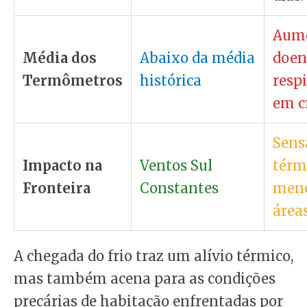
Aume
Média dos
Abaixo da média
doen
Termômetros
histórica
respi
em c
Sens
Impacto na
Ventos Sul
térm
Fronteira
Constantes
meno
áreas
A chegada do frio traz um alívio térmico,
mas também acena para as condições
precárias de habitação enfrentadas por