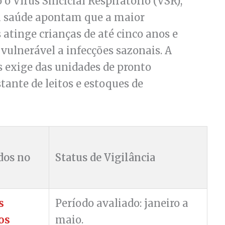
 o Vírus Sincicial Respiratório (VSR),
 da saúde apontam que a maior
atinge crianças de até cinco anos e
vulnerável a infecções sazonais. A
s exige das unidades de pronto
nte de leitos e estoques de
dos no
Status de Vigilância
s
Período avaliado: janeiro a
os
maio.