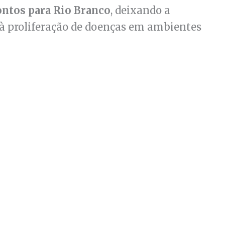
ontos para Rio Branco
, deixando a
 à proliferação de doenças em ambientes
Anterior
Próximo