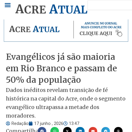
Pesquisar
Ir
para
o
conteúdo
Evangélicos já são maioria
em Rio Branco e passam de
50% da população
Dados inéditos revelam transição de fé
histórica na capital do Acre, onde o segmento
evangélico ultrapassa a metade dos
moradores.
Redação
17 junho , 2026
13:47
Compartilhar