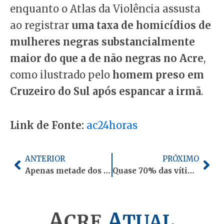
enquanto o Atlas da Violência assusta
ao registrar
uma taxa de homicídios de
mulheres negras substancialmente
maior do que a de não negras no Acre
,
como ilustrado pelo
homem preso em
Cruzeiro do Sul após espancar a irmã
.
Link de Fonte:
ac24horas
Anterior
Pró
ANTERIOR
PRÓXIMO
Apenas metade dos moradores de Rio Branco diz se sentir protegida pela PM
Quase 70% das vítimas de furto não registram ocorrência em Rio Branco