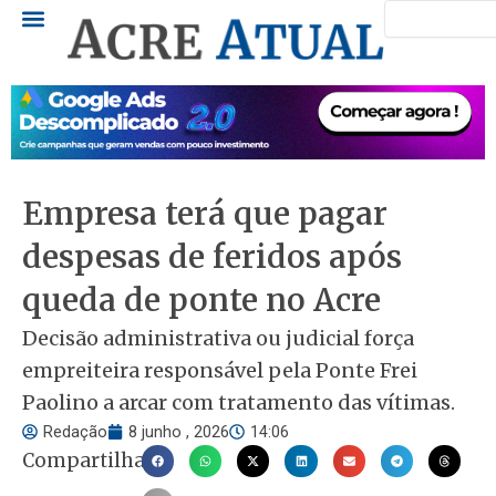
Pesquisar
Ir
para
o
conteúdo
Empresa terá que pagar
despesas de feridos após
queda de ponte no Acre
Decisão administrativa ou judicial força
empreiteira responsável pela Ponte Frei
Paolino a arcar com tratamento das vítimas.
Redação
8 junho , 2026
14:06
Compartilhar