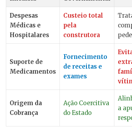
Despesas
Custeio total
Tra
Médicas e
pela
comp
Hospitalares
construtora
pede
Evit
Fornecimento
Suporte de
extr
de receitas e
Medicamentos
famí
exames
víti
Ali
Origem da
Ação Coercitiva
a ap
Cobrança
do Estado
resp