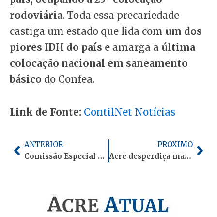
rodoviária
. Toda essa precariedade
castiga um estado que lida com
um dos
piores IDH do país
e amarga a
última
colocação nacional em saneamento
básico
do Confea.
Link de Fonte:
ContilNet Notícias
Anterior
Pró
ANTERIOR
PRÓXIMO
Comissão Especial vai apurar causas do colapso de ponte no interior do Acre
Acre desperdiça mais da metade da água tratada, o suficiente para abastecer 154 mil pessoas