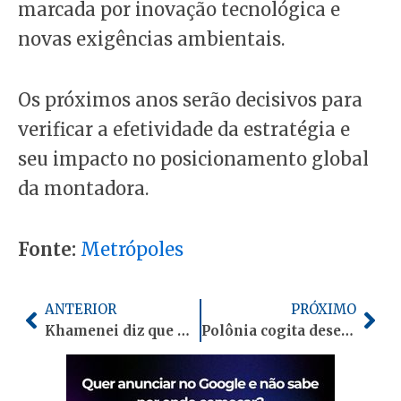
marcada por inovação tecnológica e
novas exigências ambientais.
Os próximos anos serão decisivos para
verificar a efetividade da estratégia e
seu impacto no posicionamento global
da montadora.
Fonte:
Metrópoles
Anterior
Pró
ANTERIOR
PRÓXIMO
Khamenei diz que Trump não destruirá Irã e ameaça afundar porta-aviões
Polônia cogita desenvolver arma nuclear contra ameaça russa