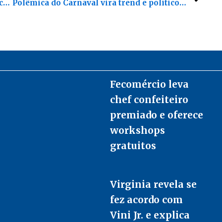
Zuckerberg é ouvido por júri que avalia vício em redes sociais
Polêmica do Carnaval vira trend e políticos do Acre reagem com “família em conserva”
Fecomércio leva
chef confeiteiro
premiado e oferece
workshops
gratuitos
Virginia revela se
fez acordo com
Vini Jr. e explica