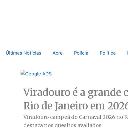
Ir
para
o
conteúdo
Últimas Notícias
Acre
Polícia
Política
Viradouro é a grande 
Rio de Janeiro em 202
Viradouro campeã do Carnaval 2026 no Rio
destaca nos quesitos avaliados.