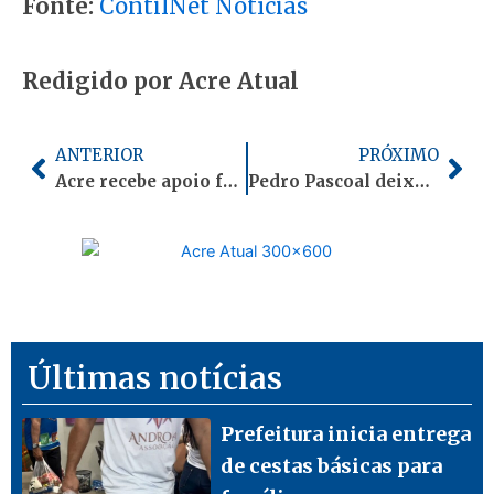
Fonte:
ContilNet Notícias
Redigido por Acre Atual
Anterior
Pró
ANTERIOR
PRÓXIMO
Acre recebe apoio federal para zerar desmatamento e modernizar a agricultura em 2026
Pedro Pascoal deixa base de Gladson, filia-se ao PSDB e declara apoio a Bocalom
Últimas notícias
Prefeitura inicia entrega
de cestas básicas para