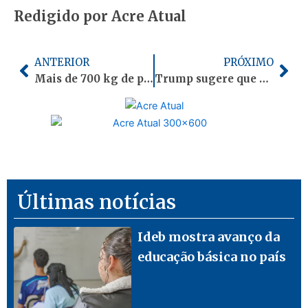
Redigido por Acre Atual
Anterior
Pró
ANTERIOR
PRÓXIMO
Mais de 700 kg de peixe irregular já foi apreendido no Acre às vésperas da Semana Santa
Trump sugere que aliados comprem petróleo dos EUA ou busquem em Ormuz
Últimas notícias
Ideb mostra avanço da
educação básica no país