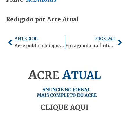
Redigido por Acre Atual
Anterior
Pró
ANTERIOR
PRÓXIMO
Acre publica lei que autoriza estudantes de medicina formados no exterior a realizarem internato na rede estadual
Em agenda na Índia, Jorge Viana apresenta hambúrguer vegano de açaí como inovação amazônica