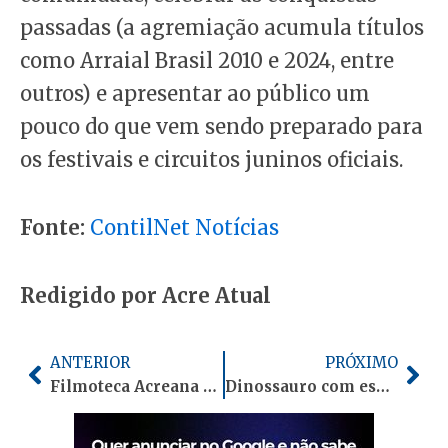
passadas (a agremiação acumula títulos
como Arraial Brasil 2010 e 2024, entre
outros) e apresentar ao público um
pouco do que vem sendo preparado para
os festivais e circuitos juninos oficiais.
Fonte:
ContilNet Notícias
Redigido por Acre Atual
Anterior
Pró
ANTERIOR
PRÓXIMO
Filmoteca Acreana recebe exibição do curta “Minha Pele Preta em Terra Verde” com bate-papo sobre cinema negro na Amazônia
Dinossauro com espinhos ocos nunca antes visto é descoberto na China; entenda