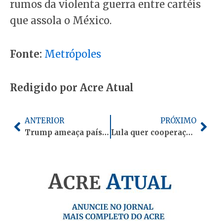
rumos da violenta guerra entre cartéis
que assola o México.
Fonte:
Metrópoles
Redigido por Acre Atual
Anterior
Pró
ANTERIOR
PRÓXIMO
Trump ameaça países que “jogarem sujo” após fim do tarifaço: “Cuidado”
Lula quer cooperação com Trump para prender “magnatas da corrupção” que moram no exterior