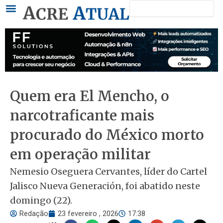
Pesquisar
Ir
para
o
conteúdo
Quem era El Mencho, o
narcotraficante mais
procurado do México morto
em operação militar
Nemesio Oseguera Cervantes, líder do Cartel
Jalisco Nueva Generación, foi abatido neste
domingo (22).
Redação
23 fevereiro , 2026
17:38