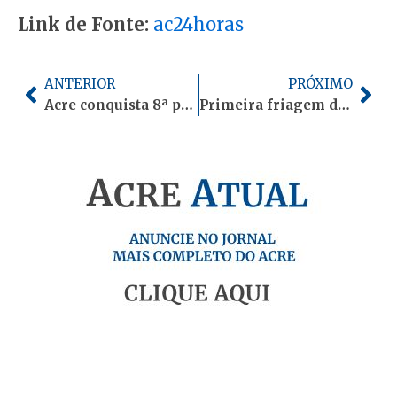
Link de Fonte:
ac24horas
Anterior
Pró
ANTERIOR
PRÓXIMO
Acre conquista 8ª posição nacional em evolução da gestão pública
Primeira friagem do ano derruba temperaturas e coloca o Acre em alerta para chuvas