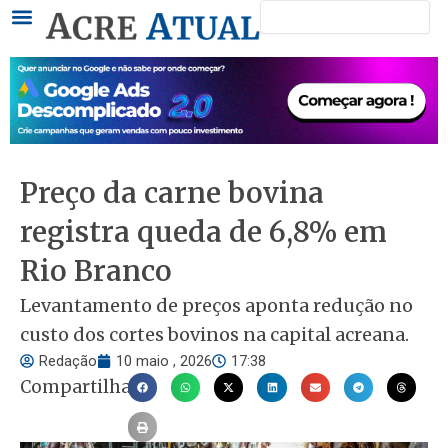
Pesquisar
Ir
para
o
conteúdo
Preço da carne bovina
registra queda de 6,8% em
Rio Branco
Levantamento de preços aponta redução no
custo dos cortes bovinos na capital acreana.
Redação
10 maio , 2026
17:38
Compartilhar