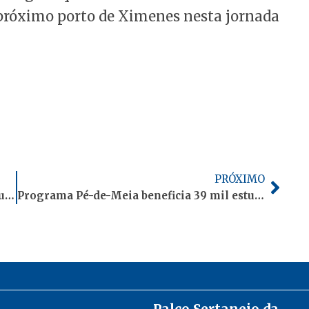
 próximo porto de Ximenes nesta jornada
Próx
PRÓXIMO
Após impasse e pressão, Aleac aprova reajuste de servidores por unanimidade em 2026
Programa Pé-de-Meia beneficia 39 mil estudantes e alcança 65% da rede pública no Acre
Palco Sertanejo da