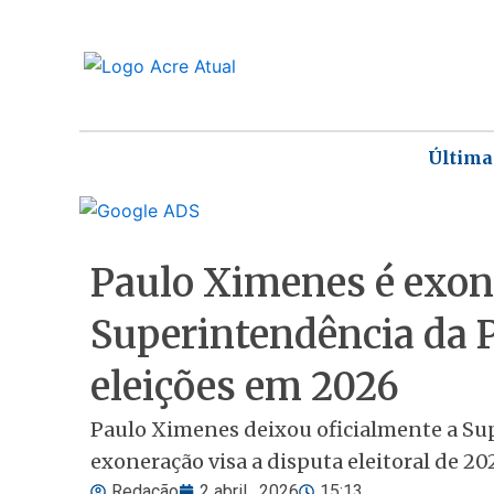
Ir
para
o
conteúdo
Última
Paulo Ximenes é exon
Superintendência da P
eleições em 2026
Paulo Ximenes deixou oficialmente a Sup
exoneração visa a disputa eleitoral de 20
Redação
2 abril , 2026
15:13