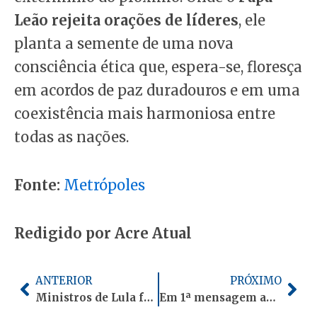
Leão rejeita orações de líderes
, ele
planta a semente de uma nova
consciência ética que, espera-se, floresça
em acordos de paz duradouros e em uma
coexistência mais harmoniosa entre
todas as nações.
Fonte:
Metrópoles
Redigido por Acre Atual
Anterior
Pró
ANTERIOR
PRÓXIMO
Ministros de Lula fazem maratona de entregas e inaugurações antes de deixar o governo
Em 1ª mensagem após captura, Maduro diz estar bem e em oração em Nova York