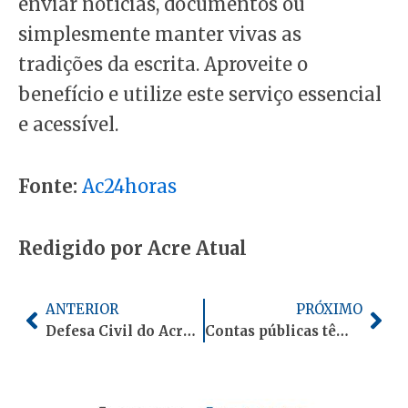
enviar notícias, documentos ou
simplesmente manter vivas as
tradições da escrita. Aproveite o
benefício e utilize este serviço essencial
e acessível.
Fonte:
Ac24horas
Redigido por Acre Atual
Anterior
Pró
ANTERIOR
PRÓXIMO
Defesa Civil do Acre abre dispensa de licitação para compra de kits de limpeza e higiene a famílias atingidas por enchentes
Contas públicas têm superávit de R$ 103,7 bilhões em janeiro, aponta Banco Central