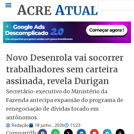
Pesquisar
Ir
para
o
conteúdo
Novo Desenrola vai socorrer
trabalhadores sem carteira
assinada, revela Durigan
Secretário-executivo do Ministério da
Fazenda antecipa expansão do programa de
renegociação de dívidas focado em
autônomos.
Redação
18 junho , 2026
15:23
Compartilhar