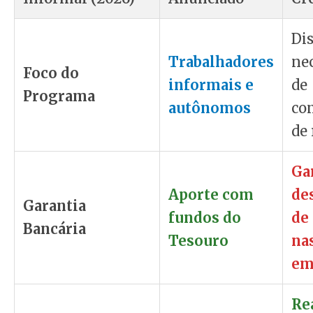
Di
Trabalhadores
ne
Foco do
informais e
de
Programa
autônomos
co
de 
Ga
Aporte com
de
Garantia
fundos do
de
Bancária
Tesouro
na
em
Re