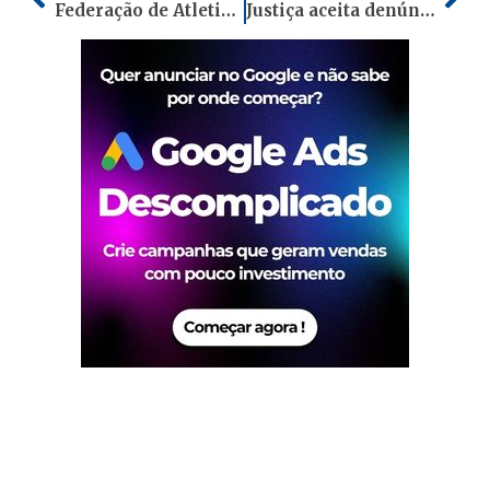
Federação de Atletismo programa Campeonato Estadual Sub-20 no Sesi
Justiça aceita denúncia e Deolane Bezerra se torna ré por lavagem de dinheiro