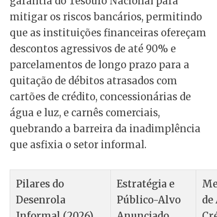
garantia do Tesouro Nacional para
mitigar os riscos bancários, permitindo
que as instituições financeiras ofereçam
descontos agressivos de até 90% e
parcelamentos de longo prazo para a
quitação de débitos atrasados com
cartões de crédito, concessionárias de
água e luz, e carnês comerciais,
quebrando a barreira da inadimplência
que asfixia o setor informal.
Pilares do
Estratégia e
Me
Desenrola
Público-Alvo
de 
Informal (2026)
Anunciado
Cr