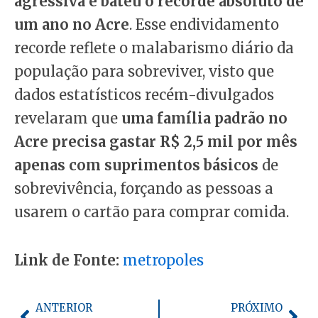
agressiva e bateu o recorde absoluto de
um ano no Acre
. Esse endividamento
recorde reflete o malabarismo diário da
população para sobreviver, visto que
dados estatísticos recém-divulgados
revelaram que
uma família padrão no
Acre precisa gastar R$ 2,5 mil por mês
apenas com suprimentos básicos
de
sobrevivência, forçando as pessoas a
usarem o cartão para comprar comida.
Link de Fonte:
metropoles
Anterior
Pró
ANTERIOR
PRÓXIMO