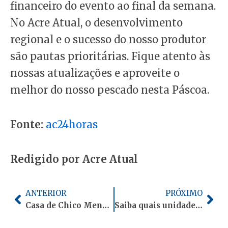
financeiro do evento ao final da semana.
No Acre Atual, o desenvolvimento
regional e o sucesso do nosso produtor
são pautas prioritárias. Fique atento às
nossas atualizações e aproveite o
melhor do nosso pescado nesta Páscoa.
Fonte:
ac24horas
Redigido por Acre Atual
Anterior
Pró
ANTERIOR
PRÓXIMO
Casa de Chico Mendes no Acre recebe apoio federal em iniciativa de Marina Silva em 2026
Saiba quais unidades de saúde funcionarão durante o feriado de Páscoa em Rio Branco