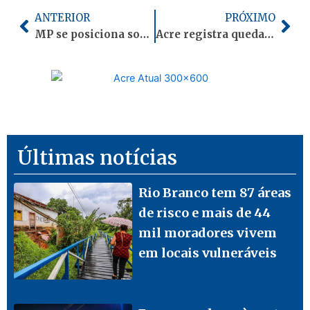
Anterior
Pró
ANTERIOR
PRÓXIMO
MP se posiciona sobre denúncias de violência sexual durante o Carnaval: “A culpa jamais é da vítima”
Acre registra queda no número de beneficiários do Bolsa Família e do Auxílio Gás
Últimas notícias
Rio Branco tem 87 áreas
de risco e mais de 44
mil moradores vivem
em locais vulneráveis