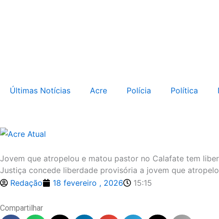
Ir
para
o
conteúdo
Últimas Notícias
Acre
Polícia
Política
Jovem que atropelou e matou pastor no Calafate tem libe
Justiça concede liberdade provisória a jovem que atropel
Redação
18 fevereiro , 2026
15:15
Compartilhar