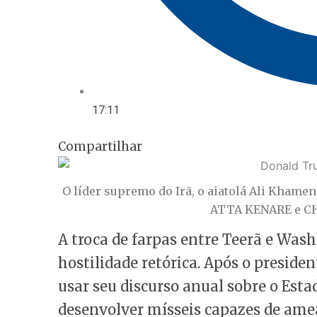
17:11
Compartilhar
O líder supremo do Irã, o aiatolá Ali Khame
ATTA KENARE e C
A troca de farpas entre Teerã e Wa
hostilidade retórica. Após o preside
usar seu discurso anual sobre o Esta
desenvolver mísseis capazes de amea