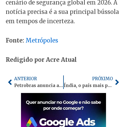
cenário de segurança global em 2026. A
notícia precisa é a sua principal bússola
em tempos de incerteza.
Fonte:
Metrópoles
Redigido por Acre Atual
Anterior
Pró
ANTERIOR
PRÓXIMO
Petrobras anuncia alta de 55% no querosene de aviação em abril e propõe parcelamento
Índia, o país mais populoso do mundo, dá início a novo censo demográfico