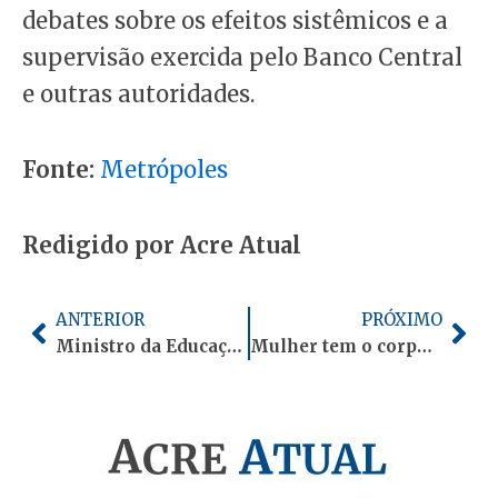
debates sobre os efeitos sistêmicos e a
supervisão exercida pelo Banco Central
e outras autoridades.
Fonte:
Metrópoles
Redigido por Acre Atual
Anterior
Pró
ANTERIOR
PRÓXIMO
Ministro da Educação vem ao Acre nos próximos dias; veja a agenda
Mulher tem o corpo queimado pelo ex-companheiro na frente da filha em Goiás