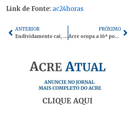
Link de Fonte:
ac24horas
Anterior
Pró
ANTERIOR
PRÓXIMO
Endividamento cai, mas 50 mil famílias acreanas seguem com contas em atraso
Acre ocupa a 16ª posição nacional em evolução social, aponta ranking