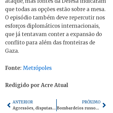
ataque, mas fontes da Defesa indicaram
que todas as opções estão sobre a mesa.
O episódio também deve repercutir nos
esforços diplomáticos internacionais,
que já tentavam conter a expansão do
conflito para além das fronteiras de
Gaza.
Fonte:
Metrópoles
Redigido por Acre Atual
Anterior
Pró
ANTERIOR
PRÓXIMO
Agressões, disputas eleitorais e guerra virtual marcam trajetória conturbada da CPMI do INSS
Bombardeios russos na Ucrânia matam 4, atingem maternidade em Odessa e porto estratégico