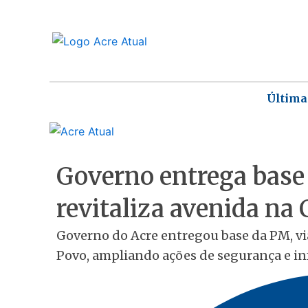
Ir
para
o
conteúdo
Última
Governo entrega base 
revitaliza avenida na
Governo do Acre entregou base da PM, via
Povo, ampliando ações de segurança e in