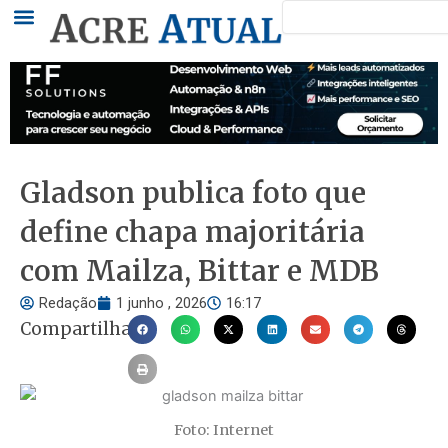
Pesquisar
Ir
para
o
conteúdo
Gladson publica foto que
define chapa majoritária
com Mailza, Bittar e MDB
Redação
1 junho , 2026
16:17
Compartilhar
Foto: Internet