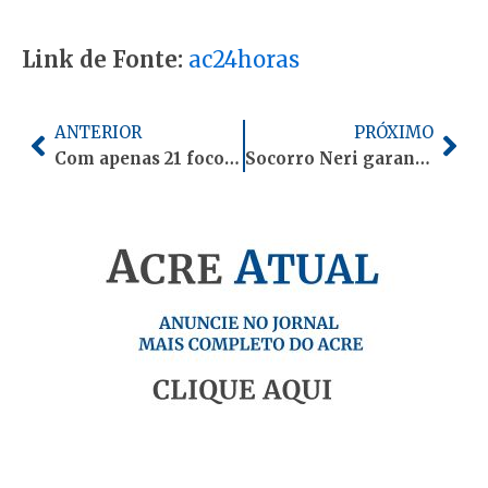
Link de Fonte:
ac24horas
Anterior
Pró
ANTERIOR
PRÓXIMO
Com apenas 21 focos em cinco meses, Acre registra menor número de queimadas do Brasil
Socorro Neri garante emenda para atendimento a pacientes com lúpus no Acre