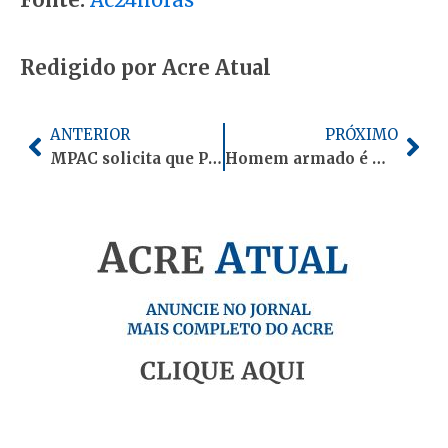
Redigido por Acre Atual
Anterior
Pró
ANTERIOR
PRÓXIMO
MPAC solicita que Prefeitura de Rio Branco apresente documentos do programa “1.001 Dignidades” em até 15 dias
Homem armado é morto a tiros ao tentar invadir resort de Trump na Flórida, diz polícia