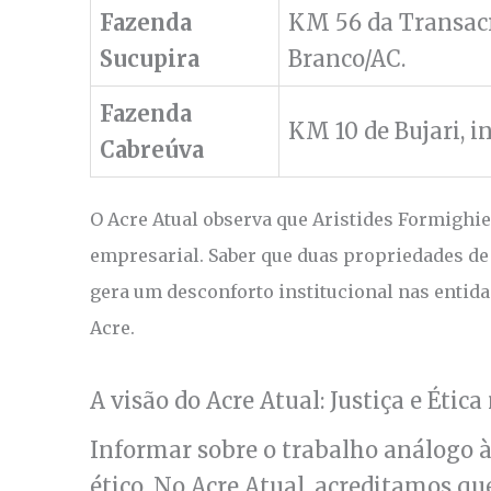
Fazenda
KM 56 da Transacr
Sucupira
Branco/AC.
Fazenda
KM 10 de Bujari, in
Cabreúva
O Acre Atual observa que Aristides Formighie
empresarial. Saber que duas propriedades de 
gera um desconforto institucional nas entid
Acre.
A visão do Acre Atual: Justiça e Éti
Informar sobre o trabalho análogo 
ético. No Acre Atual, acreditamos q