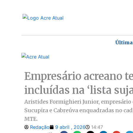
Ir
para
o
conteúdo
Última
Empresário acreano t
incluídas na ‘lista suj
Aristides Formighieri Junior, empresário
Sucupira e Cabreúva enquadradas no cada
MTE.
Redação
9 abril , 2026
14:47