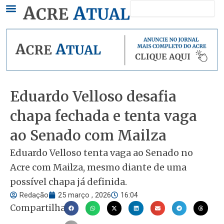
Pesquisar
Ir
para
o
conteúdo
Eduardo Velloso desafia
chapa fechada e tenta vaga
ao Senado com Mailza
Eduardo Velloso tenta vaga ao Senado no
Acre com Mailza, mesmo diante de uma
possível chapa já definida.
Redação
25 março , 2026
16:04
Compartilhar