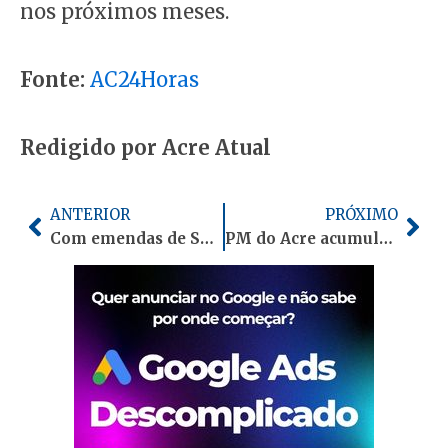
nos próximos meses.
Fonte:
AC24Horas
Redigido por Acre Atual
Anterior
Pró
ANTERIOR
PRÓXIMO
Com emendas de Socorro Neri, Bocalom anuncia revitalização de três praças em Rio Branco
PM do Acre acumula dívida superior a R$ 20 mil com o Saerb por contas atrasadas