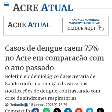
Pesquisar
Ir
para
o
conteúdo
Casos de dengue caem 75%
no Acre em comparação com
o ano passado
Boletim epidemiológico da Secretaria de
Saúde confirma redução drástica nas
notificações de dengue, contrastando com
crise de síndromes respiratórias.
Redação
15 junho , 2026
16:29
Compartilhar