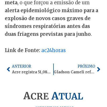
meta
, o que forçou a emissão de um
alerta epidemiológico máximo para a
explosão de novos casos graves de
síndromes respiratórias antes das
duas friagens previstas para junho
.
Link de Fonte:
ac24horas
Anterior
Pró
ANTERIOR
PRÓXIMO
Acre registra 51,08% da população em união consensual
Gladson Cameli reforça campanha de doação de sangue e pede apoio ao Hemoacre