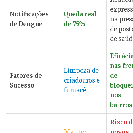
express
Notificações
Queda real
na pres
de Dengue
de 75%
de post
de saúd
Eficáci
nas fre
Limpeza de
Fatores de
de
criadouros e
Sucesso
bloque
fumacê
nos
bairros
Risco d
Manter
novos