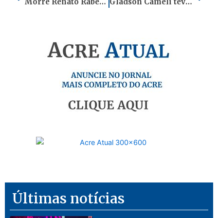
Morre Renato Rabelo, ex-presidente nacional do PCdoB; PCdoB do Acre lamenta falecimento
Gladson Cameli teve três compromissos com Lula entre 2023 e 2025, diz levantamento
Últimas notícias