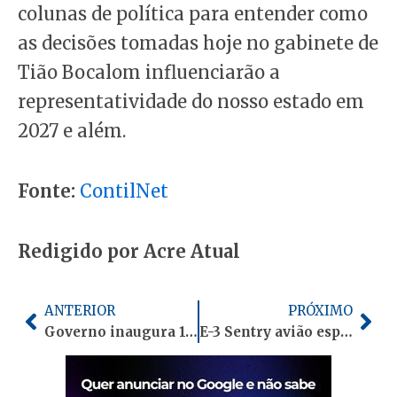
colunas de política para entender como
as decisões tomadas hoje no gabinete de
Tião Bocalom influenciarão a
representatividade do nosso estado em
2027 e além.
Fonte:
ContilNet
Redigido por Acre Atual
Anterior
Pró
ANTERIOR
PRÓXIMO
Governo inaugura 1ª etapa da maternidade e autoriza nova policlínica no Acre
E-3 Sentry avião espião: conheça a tecnologia da aeronave dos EUA destruída pelo Irã