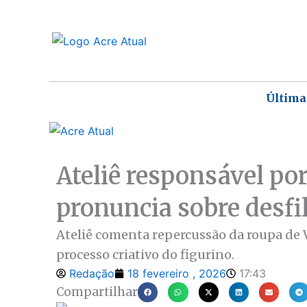
Ir
para
o
conteúdo
Última
Ateliê responsável por
pronuncia sobre desfi
Ateliê comenta repercussão da roupa de V
processo criativo do figurino.
Redação
18 fevereiro , 2026
17:43
Compartilhar