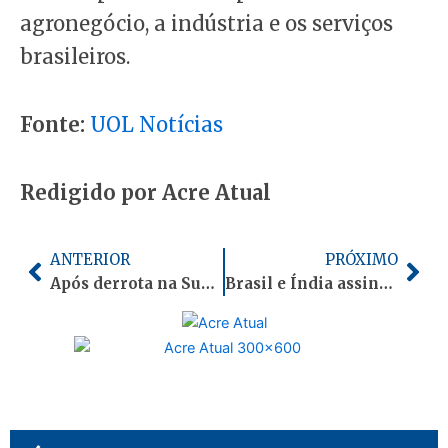
agronegócio, a indústria e os serviços
brasileiros.
Fonte:
UOL Notícias
Redigido por Acre Atual
Anterior
Pró
ANTERIOR
PRÓXIMO
Após derrota na Suprema Corte, Trump anuncia aumento de tarifa global para 15%
Brasil e Índia assinam acordo de cooperação para minerais críticos e terras raras em Nova Déli