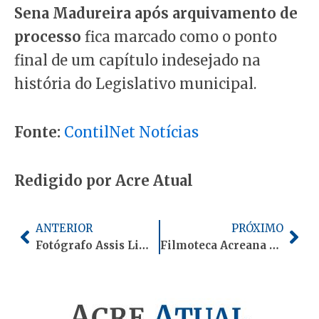
Sena Madureira após arquivamento de
processo
fica marcado como o ponto
final de um capítulo indesejado na
história do Legislativo municipal.
Fonte:
ContilNet Notícias
Redigido por Acre Atual
Anterior
Pró
ANTERIOR
PRÓXIMO
Fotógrafo Assis Lima ironiza estereótipos sobre sexualidade de profissionais da fotografia nas redes sociais
Filmoteca Acreana recebe exibição do curta “Minha Pele Preta em Terra Verde” com bate-papo sobre cinema negro na Amazônia