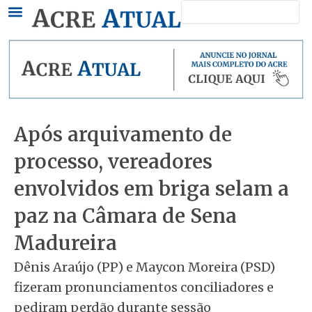
Pesquisar
Ir
para
o
conteúdo
Após arquivamento de
processo, vereadores
envolvidos em briga selam a
paz na Câmara de Sena
Madureira
Dênis Araújo (PP) e Maycon Moreira (PSD)
fizeram pronunciamentos conciliadores e
pediram perdão durante sessão