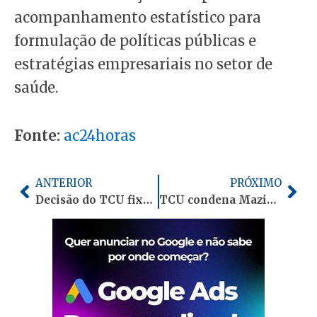
acompanhamento estatístico para
formulação de políticas públicas e
estratégias empresariais no setor de
saúde.
Fonte:
ac24horas
Anterior
Pró
ANTERIOR
PRÓXIMO
Decisão do TCU fixa participação do Acre e dos 22 municípios na Cide-Combustíveis
TCU condena Mazinho e ex-secretária por irregularidades na compra de testes da Covid em Sena Madureira